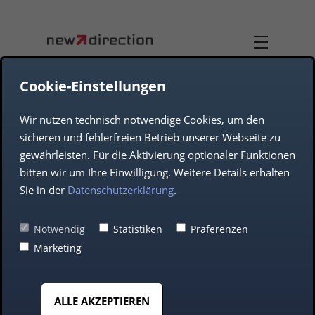
Cookie-Einstellungen
Wir nutzen technisch notwendige Cookies, um den
DUAL-USE
TEAM
sicheren und fehlerfreien Betrieb unserer Webseite zu
gewährleisten. Für die Aktivierung optionaler Funktionen
UNTERNEHMEN
AEROSPACE
bitten wir um Ihre Einwilligung. Weitere Details erhalten
Sie in der
Datenschutzerklärung
.
DEFENCE
Notwendig
Statistiken
Präferenzen
Marketing
AUTOMOTIVE
Künstliche
ALLE AKZEPTIEREN
MITTELSTAND