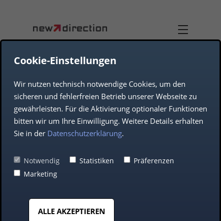
Cookie-Einstellungen
Wir nutzen technisch notwendige Cookies, um den
DUAL-USE
TEAM
sicheren und fehlerfreien Betrieb unserer Webseite zu
gewährleisten. Für die Aktivierung optionaler Funktionen
UNTERNEHMEN
AEROSPACE
bitten wir um Ihre Einwilligung. Weitere Details erhalten
Sie in der
Datenschutzerklärung
.
DEFENCE
Blockchain: Vorteile
Notwendig
Statistiken
Präferenzen
Marketing
für Ihr Unternehmen
AUTOMOTIVE
ALLE AKZEPTIEREN
MITTELSTAND