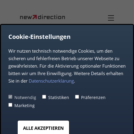
Cookie-Einstellungen
Wir nutzen technisch notwendige Cookies, um den
DUAL-USE
TEAM
sicheren und fehlerfreien Betrieb unserer Webseite zu
gewährleisten. Für die Aktivierung optionaler Funktionen
UNTERNEHMEN
AEROSPACE
bitten wir um Ihre Einwilligung. Weitere Details erhalten
Sie in der
Datenschutzerklärung
.
DEFENCE
Schnittstellen-
Notwendig
Statistiken
Präferenzen
Marketing
Implementierung in
AUTOMOTIVE
Rekordzeit
ALLE AKZEPTIEREN
MITTELSTAND